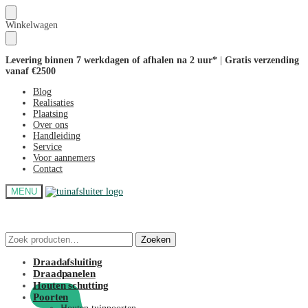
Skip
Skip
Winkelwagen
to
to
navigation
content
Levering binnen 7 werkdagen of afhalen na 2 uur*
|
Gratis verzending
vanaf €2500
Blog
Realisaties
Plaatsing
Over ons
Handleiding
Service
Voor aannemers
Contact
MENU
Zoeken
Zoeken
Zoeken
Zoeken
naar:
naar:
€
0,00
Draadafsluiting
Draadpanelen
Houten schutting
Poorten