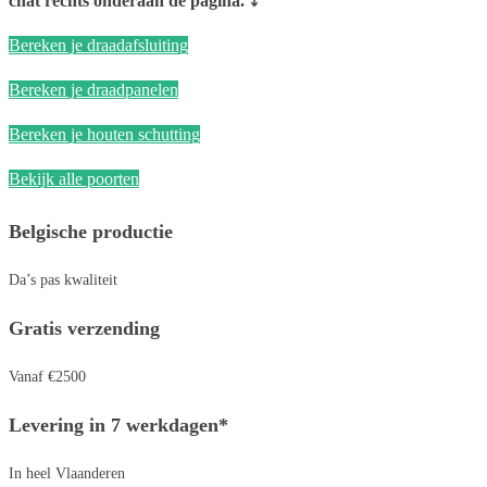
chat rechts onderaan de pagina. ⤵️
Bereken je draadafsluiting
Bereken je draadpanelen
Bereken je houten schutting
Bekijk alle poorten
Belgische productie
Da’s pas kwaliteit
Gratis verzending
Vanaf €2500
Levering in 7 werkdagen*
In heel Vlaanderen