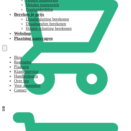
Houten tuinpoorten
Metalen tuinpoorten
Poortonderdelen
Bereken je prijs
Draadafsluiting berekenen
Draadpanelen berekenen
Houten schutting berekenen
Webshop
Plaatsing aanvragen
Blog
Realisaties
Plaatsing
Klantenservice
Handleidingen
Over ons
Voor aannemers
Contact
€
0,00
0