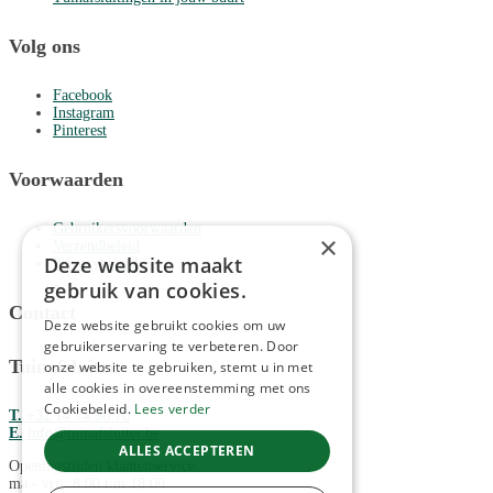
Volg ons
Facebook
Instagram
Pinterest
Voorwaarden
Gebruikersvoorwaarden
×
Verzendbeleid
Deze website maakt
Privacybeleid
gebruik van cookies.
Contact
Deze website gebruikt cookies om uw
gebruikerservaring te verbeteren. Door
Tuinafsluiter
onze website te gebruiken, stemt u in met
alle cookies in overeenstemming met ons
Cookiebeleid.
Lees verder
T.
‭+32 14 74 96 70
E.
info@tuinafsluiter.be
ALLES ACCEPTEREN
Openingstijden klantenservice:
ma - vrij: 8:00 t/m 18:00